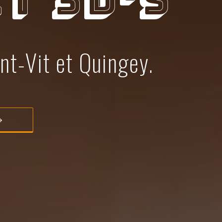
t 3D's
nt-Vit et Quingey.
→