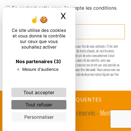
En cochant cette case, j'accepte les conditions
X
Masquer le ban
particulières ci-dessous **
Ce site utilise des cookies
ENVOYER
et vous donne le contrôle
sur ceux que vous
** Les données personnelles communiquées sont nécessaires aux fins de vous contacter. Elles sont
souhaitez activer
destinées à l'entreprise et ses sous-traitants. Vous disposez de droits d’accès, de rectification,
d’effacement, de portabilité, de limitation, d’opposition, de retrait de votre consentement à tout
moment et du droit d’introduire une réclamation auprès d’une autorité de contrôle, ainsi que
Nos partenaires
(3)
d’organiser le sort de vos données post-mortem. Vous pouvez exercer ces droits par voie postale ou
Mesure d'audience
par courrier électronique. Un justificatif d'identité pourra vous être demandé. Nous conservons vos
données pendant la période de prise de contact puis pendant la durée de prescription légale aux fins
probatoires et de gestion des contentieux.
Tout accepter
RECHERCHES FRÉQUENTES
Tout refuser
©
Vistalid
- 2026 - Tous droits réservés -
Mentions
Personnaliser
légales