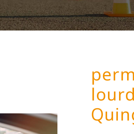
perm
lour
Quin