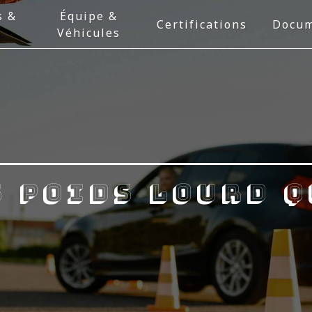
s &
Équipe &
Certifications
Docum
Véhicules
 poids lourd 