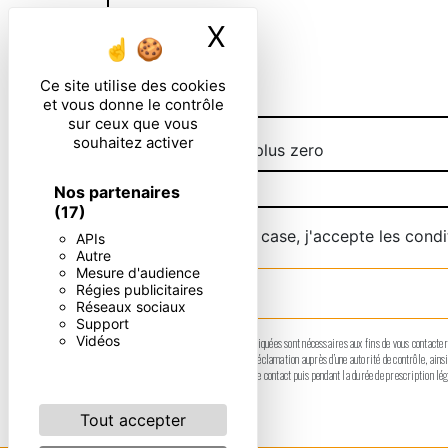
X
Masquer le ban
Ce site utilise des cookies
et vous donne le contrôle
sur ceux que vous
souhaitez activer
Combien font sept plus zero
Nos partenaires
(17)
En cochant cette case, j'accepte les condi
APIs
Autre
Mesure d'audience
Régies publicitaires
Réseaux sociaux
Support
Vidéos
** Les données personnelles communiquées sont nécessaires aux fins de vous contacter. El
moment et du droit d’introduire une réclamation auprès d’une autorité de contrôle, ain
données pendant la période de prise de contact puis pendant la durée de prescription lég
Tout accepter