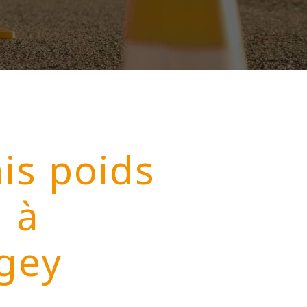
is poids
d à
gey