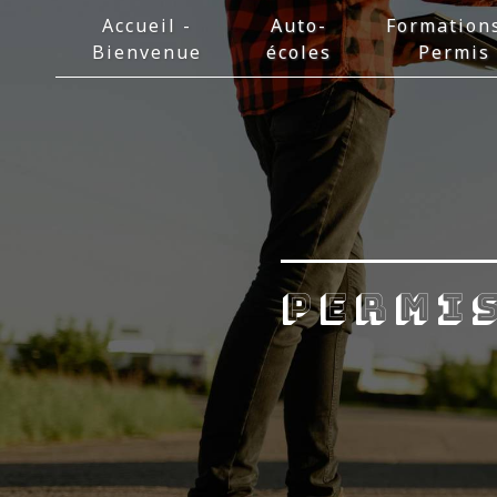
Panneau de gestion des cookies
Accueil -
Auto-
Formation
Bienvenue
écoles
Permis
permis