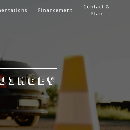
Contact &
entations
Financement
Plan
Quingey