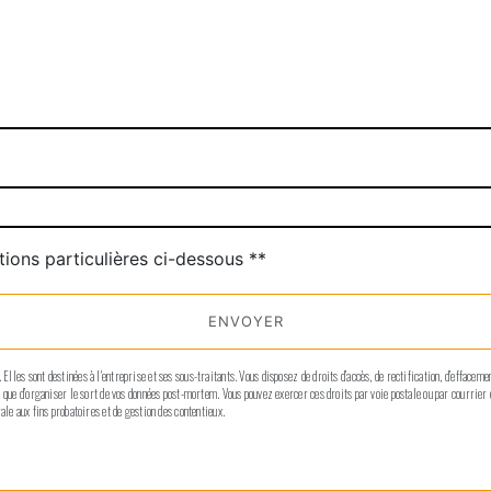
deau des cookies
tions particulières ci-dessous **
ENVOYER
les sont destinées à l'entreprise et ses sous-traitants. Vous disposez de droits d’accès, de rectification, d’effacement
si que d’organiser le sort de vos données post-mortem. Vous pouvez exercer ces droits par voie postale ou par courrier
ale aux fins probatoires et de gestion des contentieux.