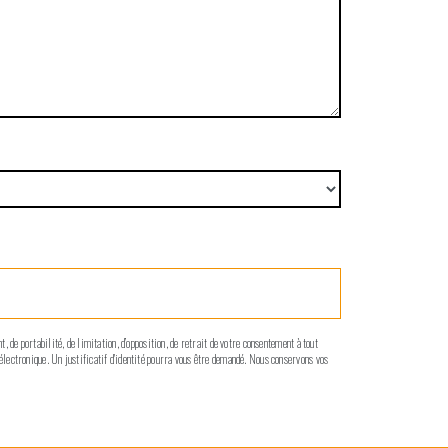
, de portabilité, de limitation, d’opposition, de retrait de votre consentement à tout
 électronique. Un justificatif d'identité pourra vous être demandé. Nous conservons vos