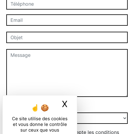
X
Masquer le ban
Combien font zero plus quatre
Ce site utilise des cookies
et vous donne le contrôle
sur ceux que vous
En cochant cette case, j'accepte les conditions