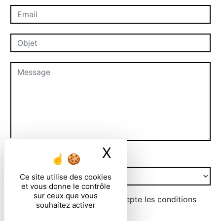
X
Masquer le ban
Combien font six plus six
Ce site utilise des cookies
et vous donne le contrôle
sur ceux que vous
En cochant cette case, j'accepte les conditions
souhaitez activer
particulières ci-dessous **