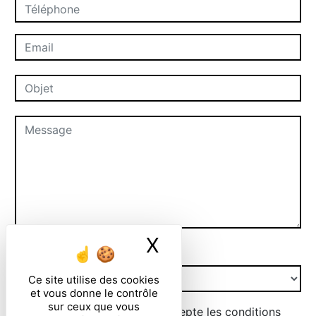
X
Masquer le ban
Combien font dix plus sept
Ce site utilise des cookies
et vous donne le contrôle
sur ceux que vous
En cochant cette case, j'accepte les conditions