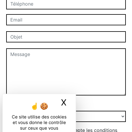
X
Masquer le ban
Combien font trois plus un
Ce site utilise des cookies
et vous donne le contrôle
sur ceux que vous
En cochant cette case, j'accepte les conditions