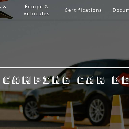
s &
Équipe &
Certifications
Docum
Véhicules
 camping car B