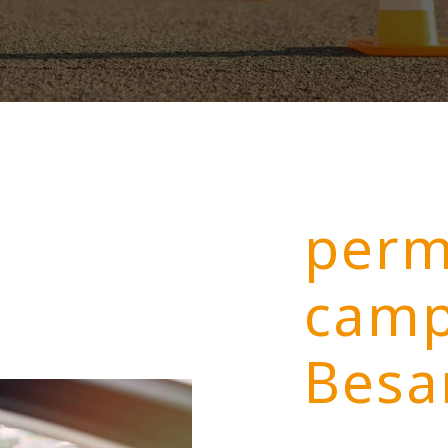
perm
camp
Besa