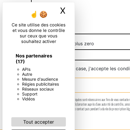
X
Masquer le ban
Ce site utilise des cookies
et vous donne le contrôle
sur ceux que vous
souhaitez activer
Combien font sept plus zero
Nos partenaires
(17)
En cochant cette case, j'accepte les condi
APIs
Autre
Mesure d'audience
Régies publicitaires
Réseaux sociaux
Support
Vidéos
** Les données personnelles communiquées sont nécessaires aux fins de vous contacter. El
moment et du droit d’introduire une réclamation auprès d’une autorité de contrôle, ain
données pendant la période de prise de contact puis pendant la durée de prescription lég
Tout accepter