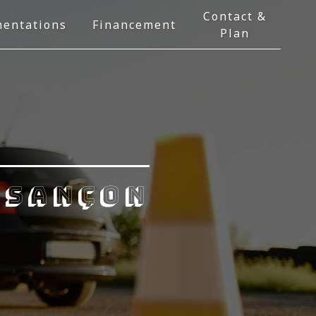
Contact &
entations
Financement
Plan
esançon