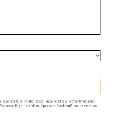
, de portabilité, de limitation, d’opposition, de retrait de votre consentement à tout
 électronique. Un justificatif d'identité pourra vous être demandé. Nous conservons vos