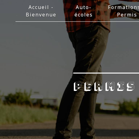
Panneau de gestion des cookies
Accueil -
Auto-
Formation
Bienvenue
écoles
Permis
permis