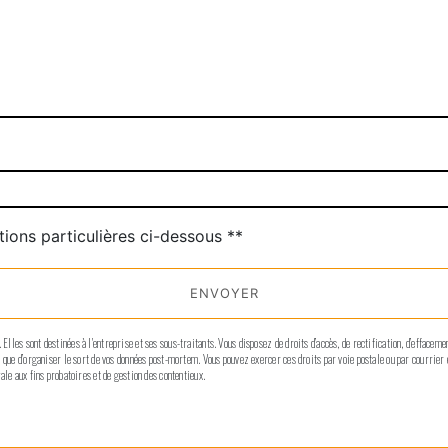
deau des cookies
tions particulières ci-dessous **
ENVOYER
les sont destinées à l'entreprise et ses sous-traitants. Vous disposez de droits d’accès, de rectification, d’effacement
si que d’organiser le sort de vos données post-mortem. Vous pouvez exercer ces droits par voie postale ou par courrier
ale aux fins probatoires et de gestion des contentieux.