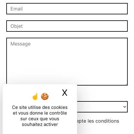
X
Masquer le ban
Combien font neuf plus sept
Ce site utilise des cookies
et vous donne le contrôle
sur ceux que vous
En cochant cette case, j'accepte les conditions
souhaitez activer
particulières ci-dessous **