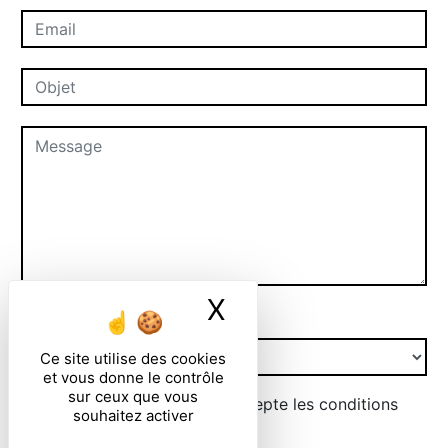
X
Masquer le ban
Combien font zero plus un
Ce site utilise des cookies
et vous donne le contrôle
sur ceux que vous
En cochant cette case, j'accepte les conditions
souhaitez activer
particulières ci-dessous **