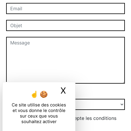
X
Masquer le ban
Combien font huit plus six
Ce site utilise des cookies
et vous donne le contrôle
sur ceux que vous
En cochant cette case, j'accepte les conditions
souhaitez activer
particulières ci-dessous **