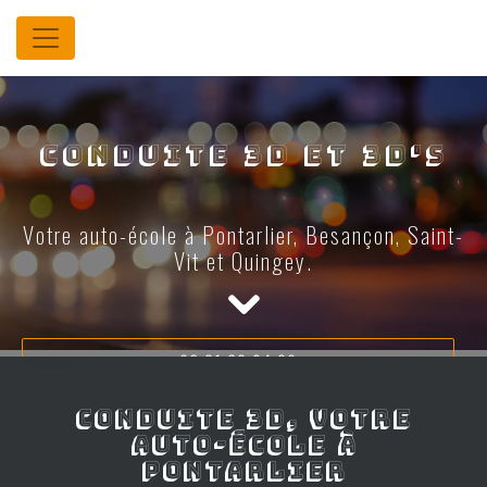
Panneau de gestion des cookies
Conduite 3D et 3D's
Votre auto-école à Pontarlier, Besançon, Saint-
Vit et Quingey.
03 81 39 24 90
DEMANDEZ VOTRE DEVIS →
Conduite 3D, votre
auto-école à
Pontarlier