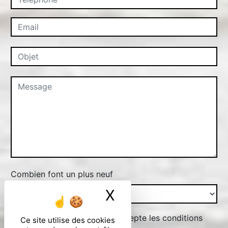
Combien font un plus neuf
X
Masquer le ban
En cochant cette case, j'accepte les conditions
Ce site utilise des cookies