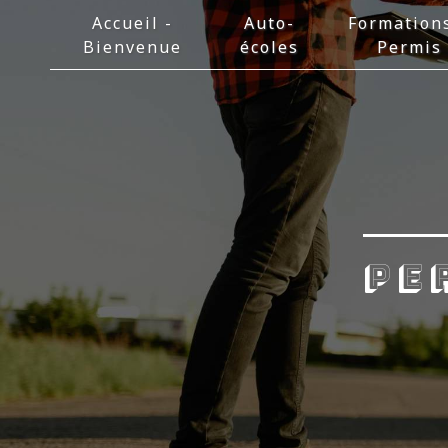
Panneau de gestion des cookies
Accueil -
Auto-
Formation
Bienvenue
écoles
Permis
pe