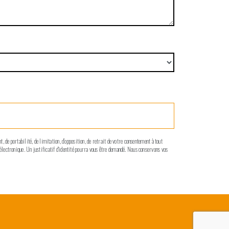
, de portabilité, de limitation, d’opposition, de retrait de votre consentement à tout
 électronique. Un justificatif d'identité pourra vous être demandé. Nous conservons vos