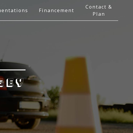
Contact &
entations
Financement
Plan
gey