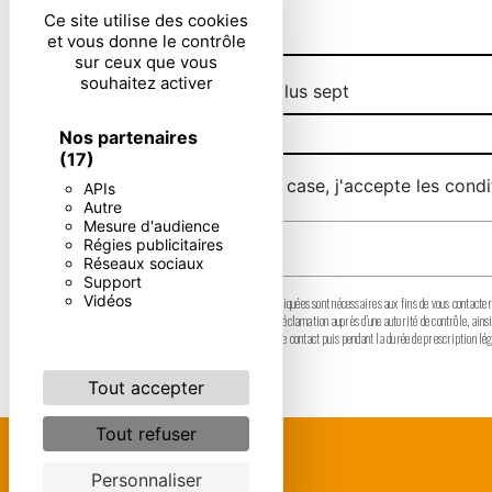
Ce site utilise des cookies
et vous donne le contrôle
sur ceux que vous
souhaitez activer
Combien font huit plus sept
Nos partenaires
(17)
En cochant cette case, j'accepte les condi
APIs
Autre
Mesure d'audience
Régies publicitaires
Réseaux sociaux
Support
Vidéos
** Les données personnelles communiquées sont nécessaires aux fins de vous contacter. El
moment et du droit d’introduire une réclamation auprès d’une autorité de contrôle, ain
données pendant la période de prise de contact puis pendant la durée de prescription lég
Tout accepter
Tout refuser
Personnaliser