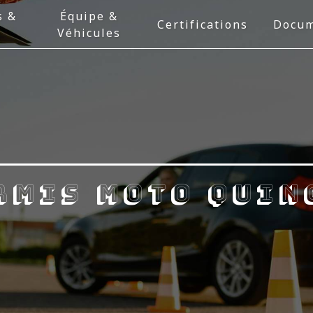
s &
Équipe &
Certifications
Docum
Véhicules
rmis moto Quin