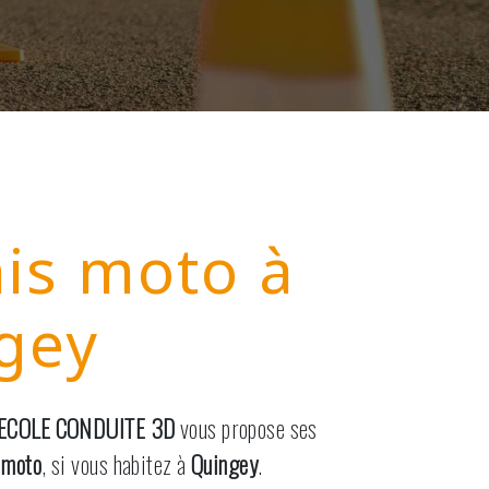
is moto à
gey
ECOLE CONDUITE 3D
vous propose ses
 moto
, si vous habitez à
Quingey
.