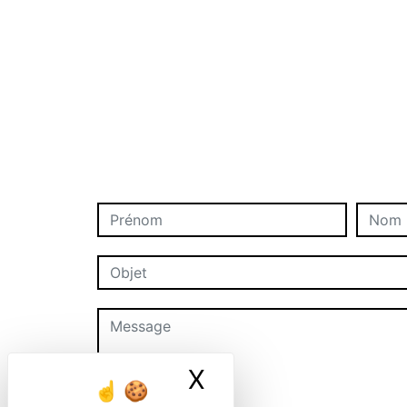
X
Masquer le ban