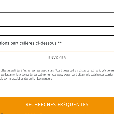
tions particulières ci-dessous **
ENVOYER
les sont destinées à l'entreprise et ses sous-traitants. Vous disposez de droits d’accès, de rectification, d’effacement
si que d’organiser le sort de vos données post-mortem. Vous pouvez exercer ces droits par voie postale ou par courrier
ale aux fins probatoires et de gestion des contentieux.
RECHERCHES FRÉQUENTES